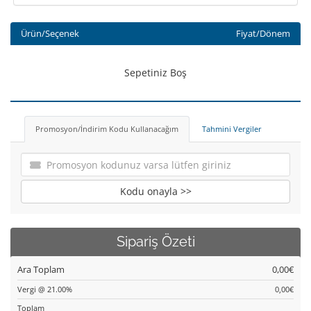
Ürün/Seçenek
Fiyat/Dönem
Sepetiniz Boş
Promosyon/İndirim Kodu Kullanacağım
Tahmini Vergiler
Kodu onayla >>
Sipariş Özeti
Ara Toplam
0,00€
Vergi @ 21.00%
0,00€
Toplam