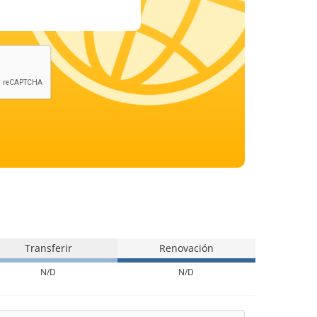
Transferir
Renovación
N/D
N/D