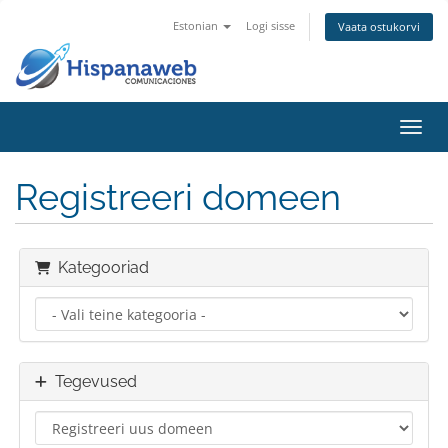
Estonian
Logi sisse
Vaata ostukorvi
Lülit
Registreeri domeen
Kategooriad
Tegevused