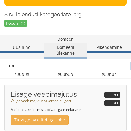
Sirvi laiendusi kategooriate järgi
Popular (1)
Domeen
Uus hind
Domeeni
Pikendamine
ülekanne
.com
PUUDUB
PUUDUB
PUUDUB
Lisage veebimajutus
Valige veebimajutuspakettide hulgast
Meil on paketid, mis sobivad igale eelarvele
Tutvuge pakettidega kohe