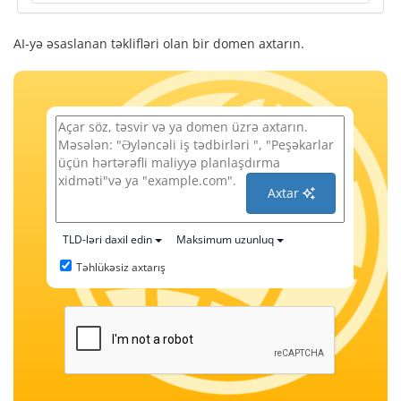
AI-yə əsaslanan təklifləri olan bir domen axtarın.
Axtar
TLD-ləri daxil edin
Maksimum uzunluq
Təhlükəsiz axtarış