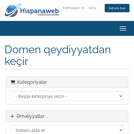
Azerbaijani
Giriş
Səbətə bax
Naviq
Domen qeydiyyatdan
keçir
Kateqoriyalar
Əməliyyatlar