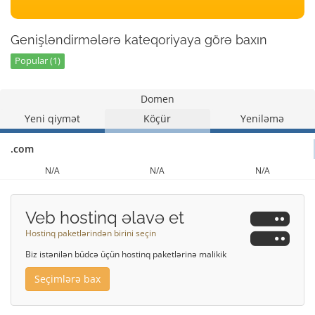
Genişləndirmələrə kateqoriyaya görə baxın
Popular (1)
Domen
Yeni qiymət
Köçür
Yeniləmə
.com
N/A
N/A
N/A
Veb hostinq əlavə et
Hostinq paketlərindən birini seçin
Biz istənilən büdcə üçün hostinq paketlərinə malikik
Seçimlərə bax