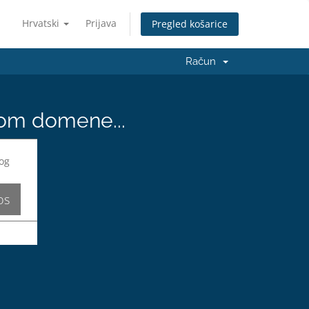
Hrvatski
Prijava
Pregled košarice
Račun
nom domene...