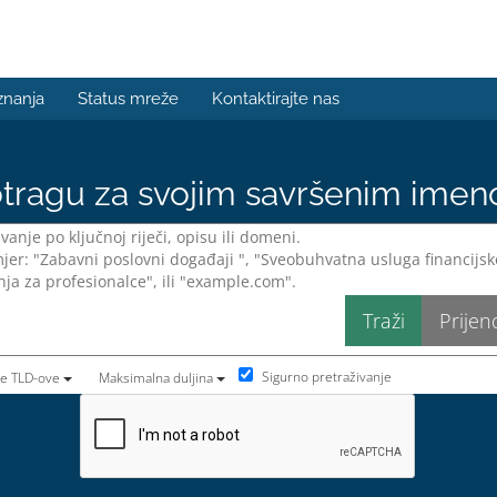
znanja
Status mreže
Kontaktirajte nas
tragu za svojim savršenim ime
Sigurno pretraživanje
te TLD-ove
Maksimalna duljina