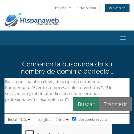
Español
Iniciar sesión
Ver carrito
Activ
Comience la búsqueda de su
nombre de dominio perfecto...
Búsqueda segura
Incluir TLDs
Longitud máxima