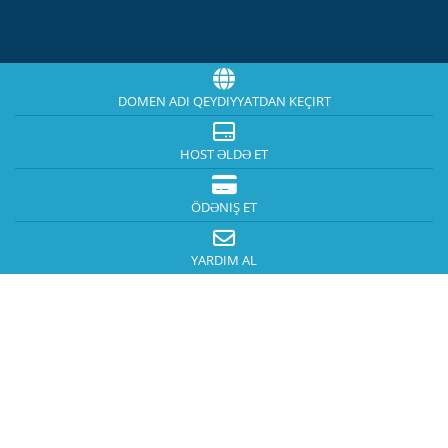
DOMEN ADI QEYDIYYATDAN KEÇIRT
HOST ƏLDƏ ET
ÖDƏNIŞ ET
YARDIM AL