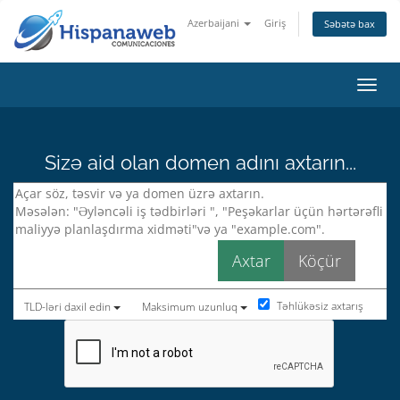
Azerbaijani
Giriş
Səbətə bax
Naviq
Sizə aid olan domen adını axtarın...
Təhlükəsiz axtarış
TLD-ləri daxil edin
Maksimum uzunluq