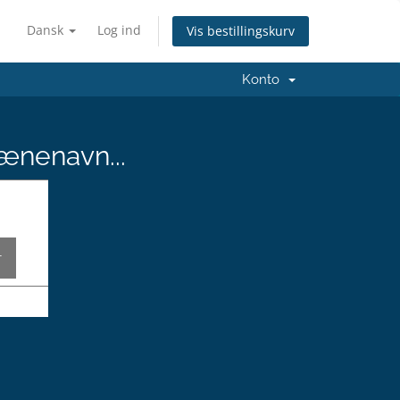
Dansk
Log ind
Vis bestillingskurv
Konto
ænenavn...