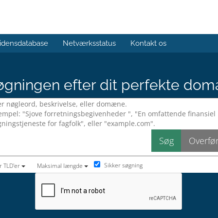
idensdatabase
Netværksstatus
Kontakt os
gningen efter dit perfekte dom
Sikker søgning
r TLD'er
Maksimal længde