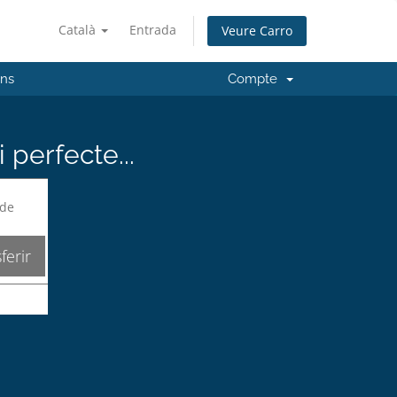
Català
Entrada
Veure Carro
'ns
Compte
perfecte...