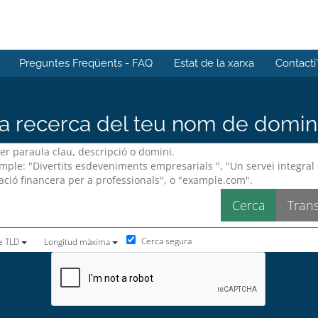
Preguntes Freqüents - FAQ
Estat de la xarxa
Contacti
 recerca del teu nom de domini 
Cerca segura
e TLD
Longitud màxima