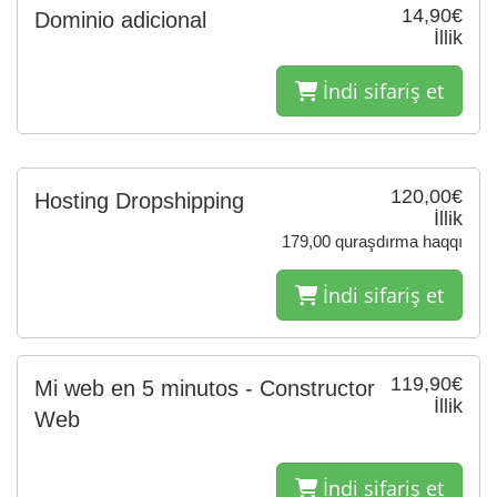
14,90€
Dominio adicional
İllik
İndi sifariş et
120,00€
Hosting Dropshipping
İllik
179,00 quraşdırma haqqı
İndi sifariş et
119,90€
Mi web en 5 minutos - Constructor
İllik
Web
İndi sifariş et