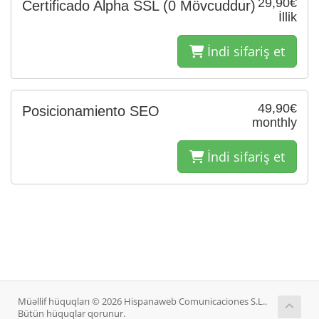
29,90€
Certificado Alpha SSL
(0 Mövcuddur)
İllik
İndi sifariş et
49,90€
Posicionamiento SEO
monthly
İndi sifariş et
Müəllif hüquqları © 2026 Hispanaweb Comunicaciones S.L..
Bütün hüquqlar qorunur.