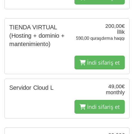
200,00€
TIENDA VIRTUAL
İllik
(Hosting + dominio +
590,00 quraşdırma haqqı
mantenimiento)
İndi sifariş et
49,00€
Servidor Cloud L
monthly
İndi sifariş et