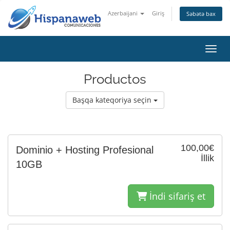
Azerbaijani
Giriş
Səbətə bax
Naviq
Productos
Başqa kateqoriya seçin
100,00€
Dominio + Hosting Profesional
İllik
10GB
İndi sifariş et