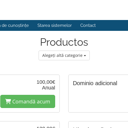
a de cunoștințe
Starea sistemelor
Contact
Productos
Alegeți altă categorie
100,00€
Dominio adicional
Anual
Comandă acum