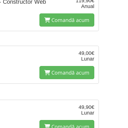
119,90€
- Constructor Web
Anual
Comandă acum
49,00€
Lunar
Comandă acum
49,90€
Lunar
Comandă acum