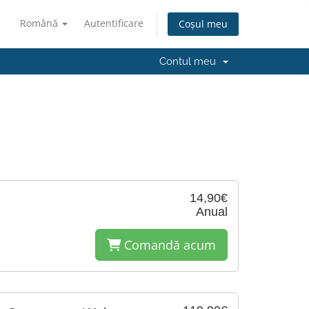
Română
Autentificare
Coșul meu
Contul meu
14,90€
Anual
Comandă acum