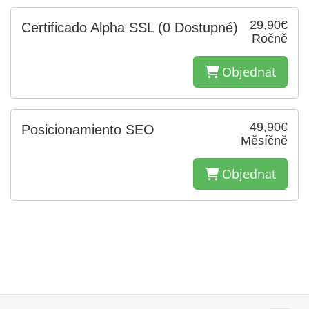
29,90€
Certificado Alpha SSL
(0 Dostupné)
Ročně
Objednat
49,90€
Posicionamiento SEO
Měsíčně
Objednat