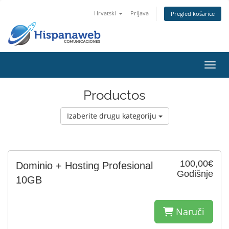
Hrvatski
Prijava
Pregled košarice
Preba
Productos
Izaberite drugu kategoriju
100,00€
Dominio + Hosting Profesional
Godišnje
10GB
Naruči