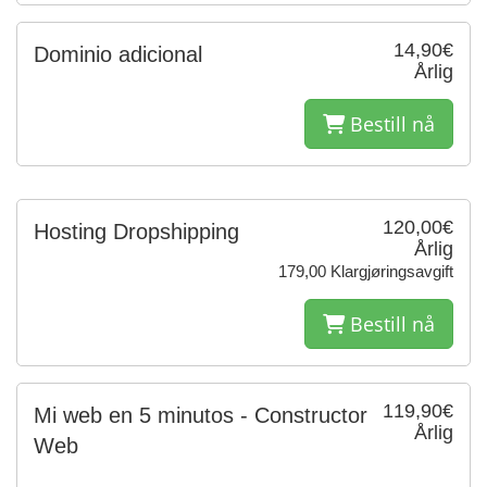
14,90€
Dominio adicional
Årlig
Bestill nå
120,00€
Hosting Dropshipping
Årlig
179,00 Klargjøringsavgift
Bestill nå
119,90€
Mi web en 5 minutos - Constructor
Årlig
Web