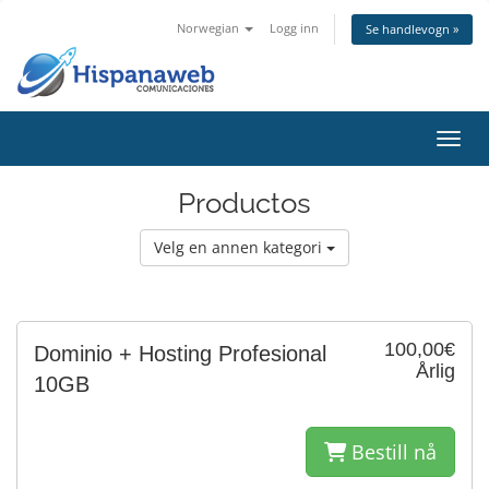
Norwegian
Logg inn
Se handlevogn »
Bytt 
Productos
Velg en annen kategori
100,00€
Dominio + Hosting Profesional
Årlig
10GB
Bestill nå